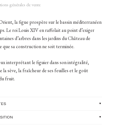
ions générales de vente
ient, la figue prospère sur le bassin méditerranéen
ps. Le roi Louis XIV en raffolait au point d’exiger
ntaines d’arbres dans les jardins du Château de
e que sa construction ne soit terminée.
 interprétant le figuier dans son intégralité,
 la sève, la fraîcheur de ses feuilles et le goût
u fruit.
TES
SITION