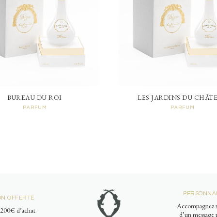
BUREAU DU ROI
LES JARDINS DU CHÂT
PARFUM
PARFUM
PERSONNAL
ON OFFERTE
Accompagnez v
e 200€ d’achat
d’un message p