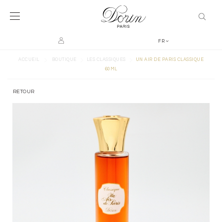
FR
>
>
>
ACCUEIL
BOUTIQUE
LES CLASSIQUES
UN AIR DE PARIS CLASSIQUE
60ML
RETOUR