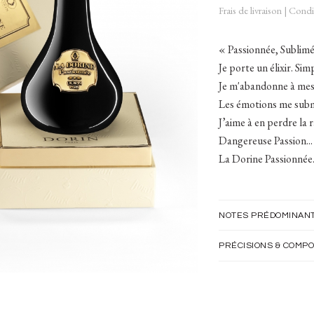
Frais de livraison
|
Condit
« Passionnée, Sublimé
Je porte un élixir. Si
Je m'abandonne à mes
Les émotions me sub
J’aime à en perdre la r
Dangereuse Passion...
La Dorine Passionnée
NOTES PRÉDOMINAN
PRÉCISIONS & COMPO