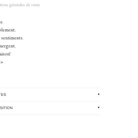
ions générales de vente
e.
mplement.
 sentiments.
mergent.
aison!
 »
.
TES
SITION