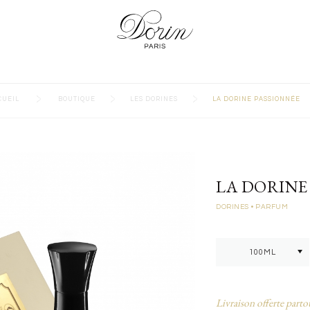
>
>
>
CUEIL
BOUTIQUE
LES DORINES
LA DORINE PASSIONNÉE
LA DORINE
DORINES
• PARFUM
Livraison offerte parto