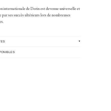
on internationale de Dorin est devenue universelle et
e par ses succès ultérieurs lors de nombreuses
es.
TES
PONIBLES