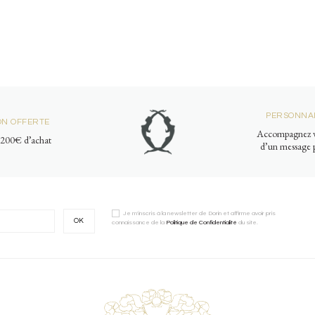
PERSONNAL
ON OFFERTE
Accompagnez v
e 200€ d’achat
d’un message p
Je m'inscris à la newsletter de Dorin et affirme avoir pris
OK
connaissance de la
Politique de Confidentialité
du site.